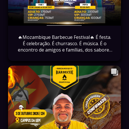
🔥Mozambique Barbecue Festival🔥 É festa.
É celebração. É churrasco. É música. É o
encontro de amigos e famílias, dos sabores
e de momentos que ficam na memória. 📅 03
de Outubro de 2026 📍 Campus da UEM 🕛
12H 🎟️ Garanta já o seu bilhete em:
www.arena.co.mz
#MozambiqueBarbecueFestival #MBF2026
#ChurrascoEMusica #ExperienciaMBF
#VivaOMBF