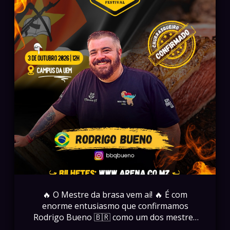
experiência única. 📅 03 de Outubro de 2026
📍 Campus da UEM 🕛 12H Garanta já o seu
bilhete em www.arena.co.mz
#MozambiqueBarbecueFestival #MBF2026
#BiggySmallz #Spitmasters
#ChurrascoSemFronteiras
🔥 O Mestre da brasa vem aí! 🔥 É com
enorme entusiasmo que confirmamos
Rodrigo Bueno 🇧🇷 como um dos mestres
churrasqueiros do Mozambique Barbecue