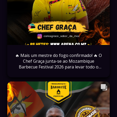
🔥 Mais um mestre do fogo confirmado! 🔥 O
Chef Graça junta-se ao Mozambique
Barbecue Festival 2026 para levar todo o
sabor, criatividade e paixão pela
gastronomia ao maior festival de churrasco
do país! 🥩🔥 Moçambique representado em
grande! 📅 03 de Outubro de 2026 📍
Campus da UEM 🕛 12H 🎟️ Garanta já o seu
bilhete em: www.arena.co.mz
#MozambiqueBarbecueFestival #MBF2026
#ChefGraça #Churrasco #ExperiênciaMBF