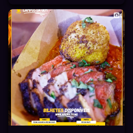
Festival 2026! Reconhecido pelo seu talento,
técnica e paixão pelo fogo, Rodrigo promete
proporcionar uma experiência inesquecível,
trazendo o melhor do churrasco brasileiro
para Moçambique. 🥩🔥 📅 03 de Outubro de
2026 📍 Campus da UEM 🕛 12H Garanta já o
seu bilhete em www.arena.co.mz
#MozambiqueBarbecueFestival #MBF2026
#RodrigoBueno
#ChurrasqueiroConfirmado