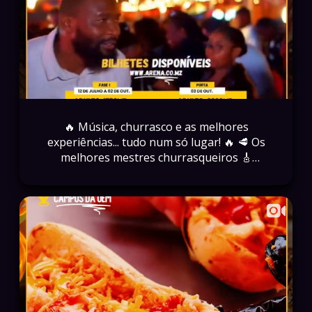
🔥 Música, churrasco e as melhores
experiências... tudo num só lugar! 🔥 🥩 Os
melhores mestres churrasqueiros 🎸
Bandas e DJ's nacionais e internacionais 🍔
Gastronomia, ativações e muito
entretenimento 🎉 Um dia para criar
memórias inesquecíveis 📅 03 de Outubro de
2026 📍 Campus da UEM 🎟️ Garanta já o seu
bilhete em www.arena.co.mz Porque o MBF
não é apenas um festival... é uma
experiência que se vive! 🔥🇲🇿 ⚠️ Não
espere pela última hora. Os bilhetes são