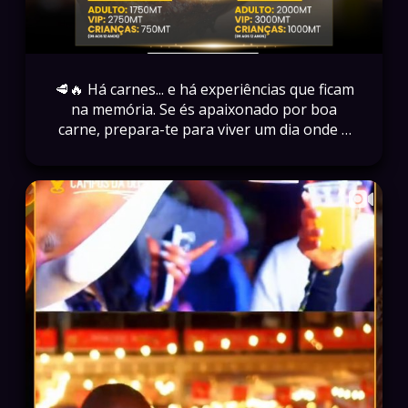
🥩🔥 Há carnes... e há experiências que ficam
na memória. Se és apaixonado por boa
carne, prepara-te para viver um dia onde o
aroma, o fogo e o sabor serão os
protagonistas. 📅 03 de Outubro de 2026 📍
Campus da UEM 🎟️ Garante já o teu bilhete
em www.arena.co.mz
#MozambiqueBarbecueFestival #MBF2026
#Maputo #ArenaEventos #Moçambique