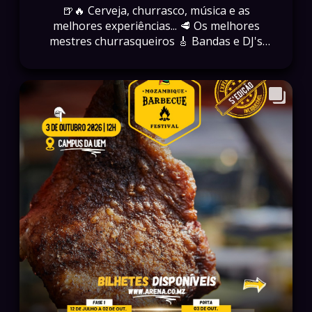
🍺🔥 Cerveja, churrasco, música e as
melhores experiências... 🥩 Os melhores
mestres churrasqueiros 🎸 Bandas e DJ's
nacionais e internacionais 🍔 Gastronomia,
ativações e muito entretenimento 🎉 Um dia
para criar memórias inesquecíveis 📅 03 de
Outubro de 2026 📍 Campus da UEM 🎟️
Garanta já o seu bilhete em
www.arena.co.mz Porque o MBF não é
apenas um festival... é uma experiência que
se vive! 🔥🇲🇿 ⚠️ Não espere pela última
hora. Os bilhetes são limitados e os preços
voltam a aumentar na próxima fase.
#MozambiqueBarbecueFestival #MBF2026
#Maputo #ArenaEventos #Moçambique